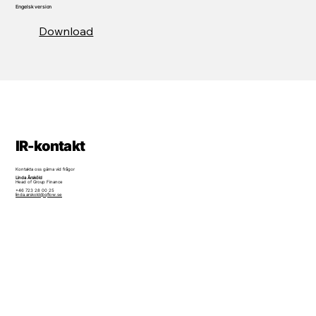
Engelsk version
Download
IR-kontakt
Kontakta oss gärna vid frågor
Linda Årsköld
Head of Group Finance
+46 723 28 00 25
linda.arskold@qflow.se