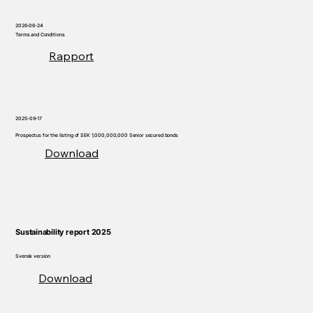
2026-06-24
Terms and Conditions
Rapport
2025-09-17
Prospectus for the listing of SEK 1,000,000,000 Senior secured bonds
Download
Sustainability report 2025
Svensk version
Download