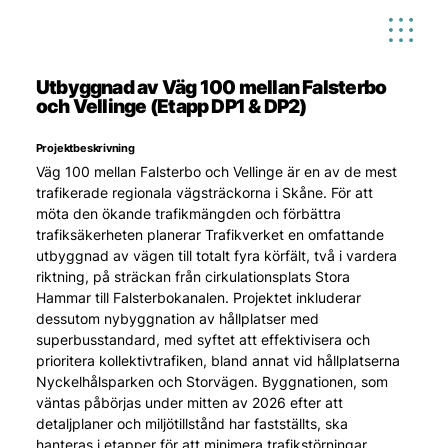
Utbyggnad av Väg 100 mellan Falsterbo
och Vellinge (Etapp DP1 & DP2)
Projektbeskrivning
Väg 100 mellan Falsterbo och Vellinge är en av de mest 
trafikerade regionala vägsträckorna i Skåne. För att 
möta den ökande trafikmängden och förbättra 
trafiksäkerheten planerar Trafikverket en omfattande 
utbyggnad av vägen till totalt fyra körfält, två i vardera 
riktning, på sträckan från cirkulationsplats Stora 
Hammar till Falsterbokanalen. Projektet inkluderar 
dessutom nybyggnation av hållplatser med 
superbusstandard, med syftet att effektivisera och 
prioritera kollektivtrafiken, bland annat vid hållplatserna 
Nyckelhålsparken och Storvägen. Byggnationen, som 
väntas påbörjas under mitten av 2026 efter att 
detaljplaner och miljötillstånd har fastställts, ska 
hanteras i etapper för att minimera trafikstörningar 