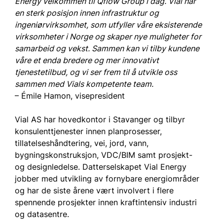
Energy velkommen til Qflow Group i dag. Vial har 
en sterk posisjon innen infrastruktur og 
ingeniørvirksomhet, som utfyller våre eksisterende 
virksomheter i Norge og skaper nye muligheter for 
samarbeid og vekst. Sammen kan vi tilby kundene 
våre et enda bredere og mer innovativt 
tjenestetilbud, og vi ser frem til å utvikle oss 
sammen med Vials kompetente team.
– Émile Hamon, visepresident
Vial AS har hovedkontor i Stavanger og tilbyr 
konsulenttjenester innen planprosesser, 
tillatelseshåndtering, vei, jord, vann, 
bygningskonstruksjon, VDC/BIM samt prosjekt- 
og designledelse. Datterselskapet Vial Energy 
jobber med utvikling av fornybare energiområder 
og har de siste årene vært involvert i flere 
spennende prosjekter innen kraftintensiv industri 
og datasentre.