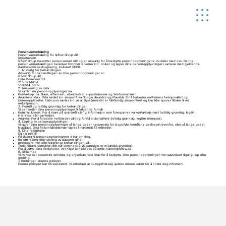
Personvernerklæring
Personvernerklæring for Qflow Group AB
Introduksjon
Qflow Group beskytter personvernet ditt og er ansvarlig for å beskytte personopplysningene du deler med oss. Denne
personvernerklæringen beskriver hvordan vi samler inn, bruker og lagrer dine personopplysninger i samsvar med gjeldende
databeskyttelseslovgivning, inkludert GDPR.
1. Ansvarlig for behandlingen
Ansvarlig for behandlingen av dine personopplysninger er:
Qflow Group AB
Hyllie Boulevard 53
215 37 Malmø
559384-0837
2. Innsamling av data
Vi samler inn personopplysninger via:
Kontaktskjema: Navn, etternavn, arbeidssted, e-postadresse og telefonnummer.
Analyseverktøy: Data samlet inn anonymt via Google Analytics og Plausible for å forbedre nettsidens funksjonalitet og
brukeropplevelse. Data som samles inn via analysetjenester er fullstendig anonymisert og kan ikke spores tilbake til en
enkeltperson.
3. Formål og rettslig grunnlag for behandlingen
Vi behandler dine personopplysninger til følgende formål:
Kommunikasjon: For å svare på spørsmål eller gi informasjon som forespørres via kontaktskjemaet (rettslig grunnlag: legitim
interesse eller samtykke).
Analyse: For å forbedre nettstedet vårt og forstå brukeradferd (rettslig grunnlag: legitim interesse).
4. Lagring av personopplysninger
Vi lagrer dine personopplysninger så lenge det er nødvendig for å oppfylle formålene beskrevet ovenfor, eller så lenge det er
lovpålagt. Data fra kontaktskjemaer lagres i maksimalt 12 måneder.
5. Dine rettigheter
Du har rett til:
Få tilgang til personopplysningene vi har om deg.
Be om retting eller sletting av dataene dine.
protestere mot eller begrense behandlingen vår.
Trekk tilbake samtykket ditt når som helst (hvis samtykke er et juridisk grunnlag).
For å utøve dine rettigheter, vennligst kontakt oss på
emile.hamon@qflow.se
6. Sikkerhet
Vi iverksetter passende tekniske og organisatoriske tiltak for å beskytte dine personopplysninger mot uautorisert tilgang, tap eller
endring.
7. Endringer i denne policyen
Denne policyen kan bli oppdatert. Vi anbefaler at du regelmessig sjekker denne siden for å holde deg informert.