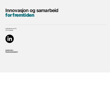
Innovasjon og samarbeid
for fremtiden
Hyllie Boulevard 53
215 37 Malmø
Cookie policy
Personvernerklæring