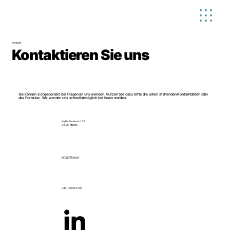
Kontakt
Kontaktieren Sie uns
Sie können sich jederzeit bei Fragen an uns wenden. Nutzen Sie dazu bitte die unten stehenden Kontaktdaten oder
das Formular. Wir werden uns schnellstmöglich bei Ihnen melden.
Hyllie Boulevard 53
215 37 Malmö
info@qflow.se
+46-700 86 51 00