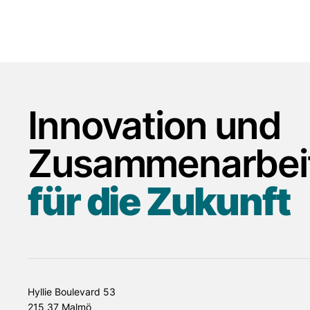
Innovation und
EAS Transport Planning
Kvad
beschließt, Teil der Qflow
beiz
Zusammenarbei
zu werden.
für die Zukunft
Hyllie Boulevard 53
215 37 Malmö