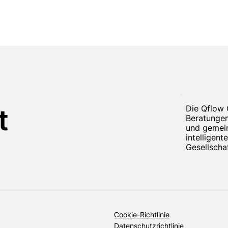
ra beschließt, Qflow
Caneparo Associa
utreten.
ein wichtiger Best
Die Qflow 
t
von Qflow – Niede
Beratungen
in Großbritannien
und gemein
intelligent
Gesellschaf
Cookie-Richtlinie
Datenschutzrichtlinie