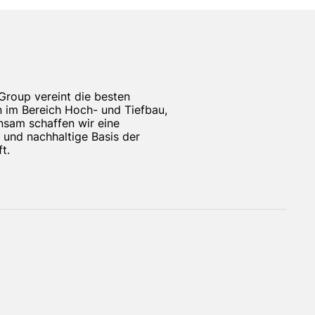
d Teil
edeutet
Group vereint die besten
en
 im Bereich Hoch- und Tiefbau,
e,
sam schaffen wir eine
nd
e und nachhaltige Basis der
t.