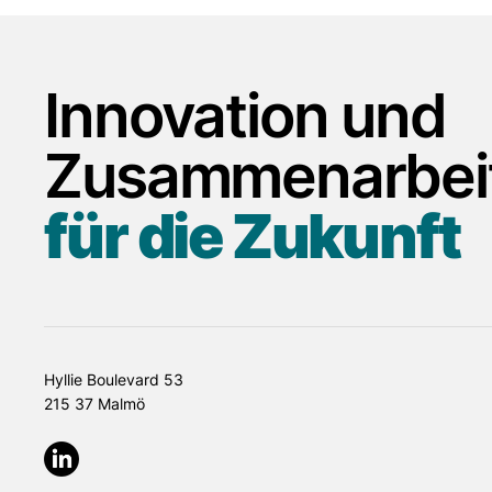
Innovation und
EAS Transport Planning
Kvad
beschließt, Teil der Qflow
beiz
Zusammenarbei
zu werden.
für die Zukunft
Hyllie Boulevard 53
215 37 Malmö