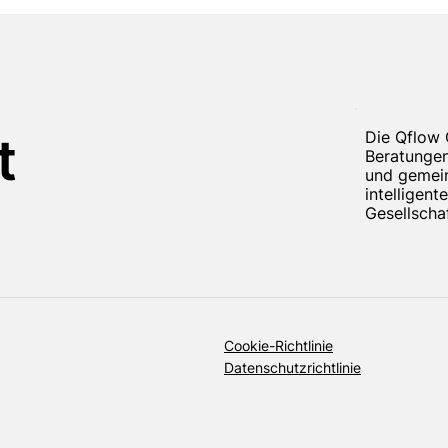
ra beschließt, Qflow
Fritunagruppen wir
utreten.
von Qflow – das b
Die Qflow 
t
eine Stärkung in d
Beratungen
Bereichen Industri
und gemein
Rechenzentren u
intelligent
Energie.
Gesellschaf
Cookie-Richtlinie
Datenschutzrichtlinie