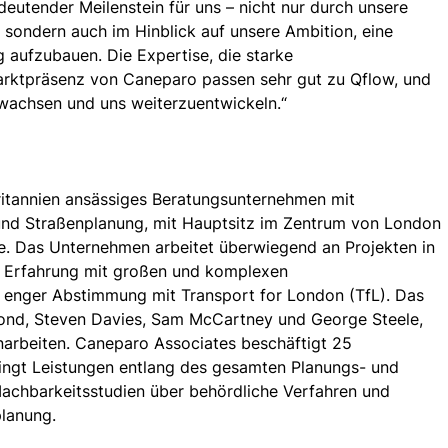
deutender Meilenstein für uns – nicht nur durch unsere 
, sondern auch im Hinblick auf unsere Ambition, eine 
 aufzubauen. Die Expertise, die starke 
arktpräsenz von Caneparo passen sehr gut zu Qflow, und 
wachsen und uns weiterzuentwickeln.“
ritannien ansässiges Beratungsunternehmen mit 
und Straßenplanung, mit Hauptsitz im Zentrum von London 
e. Das Unternehmen arbeitet überwiegend an Projekten in 
 Erfahrung mit großen und komplexen 
n enger Abstimmung mit Transport for London (TfL). Das 
nd, Steven Davies, Sam McCartney und George Steele, 
arbeiten. Caneparo Associates beschäftigt 25 
ingt Leistungen entlang des gesamten Planungs- und 
chbarkeitsstudien über behördliche Verfahren und 
planung.