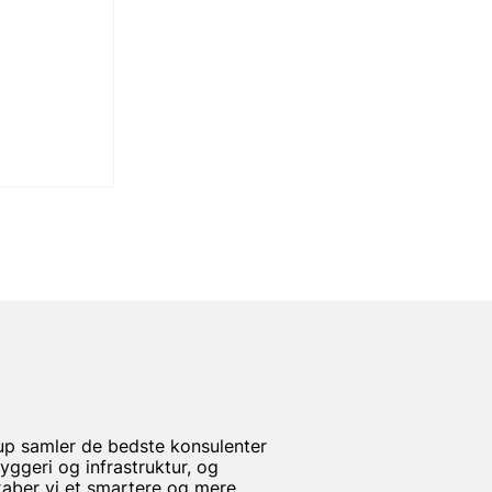
tes
l af Qflow
p samler de bedste konsulenter
britannien
yggeri og infrastruktur, og
ber vi et smartere og mere