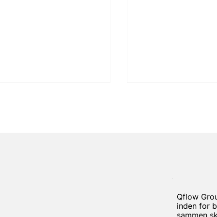
ra vælger at slutte sig
Caneparo Associa
Qflow
bliver en vigtig de
Qflow Grou
- etablering i Stor
inden for b
sammen ska