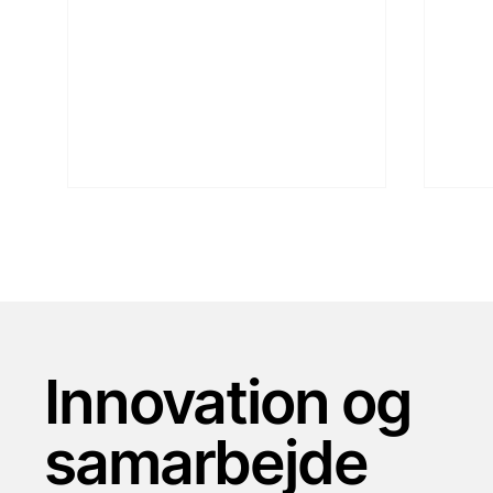
Innovation og
EAS Transport Planning
Kvad
vælger at blive en del af
til 
samarbejde
Qflow-gruppen