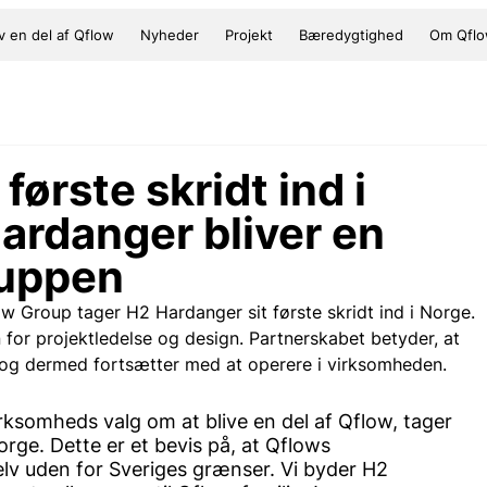
iv en del af Qflow
Nyheder
Projekt
Bæredygtighed
Om Qfl
første skridt ind i
ardanger bliver en
ruppen
 Group tager H2 Hardanger sit første skridt ind i Norge. 
 for projektledelse og design. Partnerskabet betyder, at 
ow og dermed fortsætter med at operere i virksomheden.
somheds valg om at blive en del af Qflow, tager 
 Norge. Dette er et bevis på, at Qflows 
elv uden for Sveriges grænser. Vi byder H2 