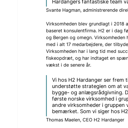
Hardangers fantastiske team va
Svante Hagman, administrerende direk
Virksomheden blev grundlagt i 2018 a
baseret konsulentfirma. H2 er i dag f
og Bergen og omegn. Virksomheden ha
med i alt 17 medarbejdere, der tilbyde
Virksomheden har i lang tid med succes
fiskeopdræt, og har indtaget en spæn
vækst i de senere år.
Vi hos H2 Hardanger ser frem ti
understøtte strategien om at v
bygge- og anlægsrådgivning. D
første norske virksomhed i gru
andre virksomheder i gruppen vil 
bemærket. Som vi siger hos H2
Thomas Maelen, CEO H2 Hardanger