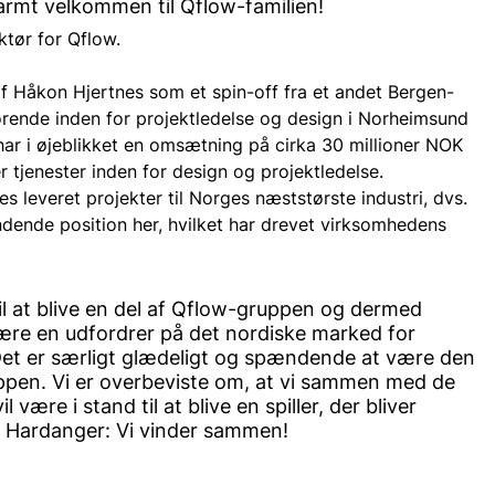
rmt velkommen til Qflow-familien!
tør for Qflow.
f Håkon Hjertnes som et spin-off fra et andet Bergen-
ørende inden for projektledelse og design i Norheimsund 
r i øjeblikket en omsætning på cirka 30 millioner NOK 
r tjenester inden for design og projektledelse. 
 leveret projekter til Norges næststørste industri, dvs. 
dende position her, hvilket har drevet virksomhedens 
l at blive en del af Qflow-gruppen og dermed 
ære en udfordrer på det nordiske marked for 
et er særligt glædeligt og spændende at være den 
ppen. Vi er overbeviste om, at vi sammen med de 
være i stand til at blive en spiller, der bliver 
 Hardanger: Vi vinder sammen!