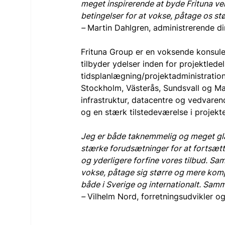
meget inspirerende at byde Frituna v
betingelser for at vokse, påtage os stø
–
 Martin Dahlgren, administrerende di
Frituna Group er en voksende konsul
tilbyder ydelser inden for projektlede
tidsplanlægning/projektadministration
Stockholm, Västerås, Sundsvall og Mal
infrastruktur, datacentre og vedvarend
og en stærk tilstedeværelse i projekt
Jeg er både taknemmelig og meget gla
stærke forudsætninger for at fortsæt
og yderligere forfine vores tilbud. Sam
vokse, påtage sig større og mere kom
både i Sverige og internationalt. Samme
–
 Vilhelm Nord, forretningsudvikler o