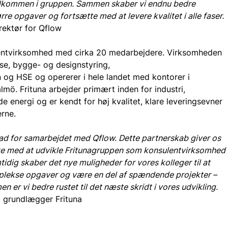
elkommen i gruppen. Sammen skaber vi endnu bedre 
rre opgaver og fortsætte med at levere kvalitet i alle faser.
rektør for Qflow
entvirksomhed med cirka 20 medarbejdere. Virksomheden 
lse, bygge- og designstyring, 
 og HSE og opererer i hele landet med kontorer i 
mö. Frituna arbejder primært inden for industri, 
e energi og er kendt for høj kvalitet, klare leveringsevner 
erne.
d for samarbejdet med Qflow. Dette partnerskab giver os 
te med at udvikle Fritunagruppen som konsulentvirksomhed 
tidig skaber det nye muligheder for vores kolleger til at 
plekse opgaver og være en del af spændende projekter – 
n er vi bedre rustet til det næste skridt i vores udvikling.
g grundlægger Frituna